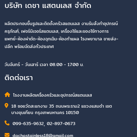
บริษัท เดชา แสตนเลส จำกัด
ผลิตประกอบขึ้นรูปและติดตั้งครัวสแตนเลส งานรับสั่งทำอุปกรณ์
ครุภัณฑ์, เฟอร์นิเจอร์สแตนเลส, เครื่องใช้และของใช้ทางการ
แพทย์-ห้องผ่าตัด-ห้องฉุกเฉิน-ห้องทำแผล โรงพยาบาล ขายส่ง-
ปลีก พร้อมจัดส่งทั่วประเทศ
วันจันทร์ - วันเสาร์ เวลา 08.00 - 17.00 น.
ติดต่อเรา
โรงงานผลิตเครื่องครัวและอุปกรณ์สแตนเลส
18 ซอยวัดสะแกงาม 35 ถนนพระราม2 แขวงแสมดำ เขต
บางขุนเทียน กรุงเทพมหานคร 10150
099-635-9632
,
02-897-0673
dachastainless18@gmail.com