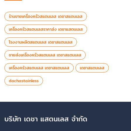
ร้านขายเครื่องครัวสแตนเลส เดชาสแตนเลส
เครื่องครัวสแตนเลสราคาส่ง เดชาแสตนเลส
โรงงานผลิตสแตนเลส เดชาสแตนเลส
ขายส่งเครื่องครัวสแตนเลส เดชาสแตนเลส
เครื่องครัวสแตนเลส เดชาสแตนเลส
เดชาสแตนเลส
dachastainless
บริษัท เดชา แสตนเลส จำกัด