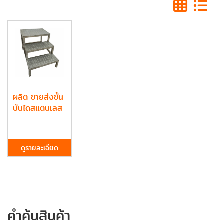
ผลิต ขายส่งขั้น
บันไดสแตนเลส
ดูรายละเอียด
คำค้นสินค้า