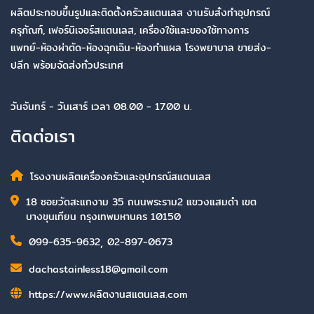
ผลิตประกอบขึ้นรูปและติดตั้งครัวสแตนเลส งานรับสั่งทำอุปกรณ์
ครุภัณฑ์, เฟอร์นิเจอร์สแตนเลส, เครื่องใช้และของใช้ทางการ
แพทย์-ห้องผ่าตัด-ห้องฉุกเฉิน-ห้องทำแผล โรงพยาบาล ขายส่ง-
ปลีก พร้อมจัดส่งทั่วประเทศ
วันจันทร์ - วันเสาร์ เวลา 08.00 - 17.00 น.
ติดต่อเรา
โรงงานผลิตเครื่องครัวและอุปกรณ์สแตนเลส
18 ซอยวัดสะแกงาม 35 ถนนพระราม2 แขวงแสมดำ เขต
บางขุนเทียน กรุงเทพมหานคร 10150
099-635-9632
,
02-897-0673
dachastainless18@gmail.com
https://www.ผลิตงานสแตนเลส.com