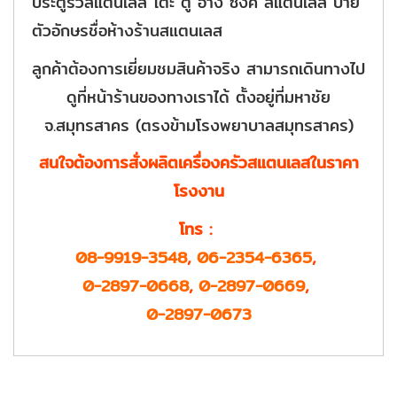
ประตูรั้วสแตนเลส โต๊ะ ตู้ อ่าง ซิ้งค์ สแตนเลส ป้าย
ตัวอักษรชื่อห้างร้านสแตนเลส
ลูกค้าต้องการเยี่ยมชมสินค้าจริง สามารถเดินทางไป
ดูที่หน้าร้านของทางเราได้ ตั้งอยู่ที่มหาชัย
จ.สมุทรสาคร (ตรงข้ามโรงพยาบาลสมุทรสาคร)
สนใจต้องการสั่งผลิตเครื่องครัวสแตนเลสในราคา
โรงงาน
โทร :
08-9919-3548
,
06-2354-6365
,
0-2897-0668
,
0-2897-0669
,
0-2897-0673