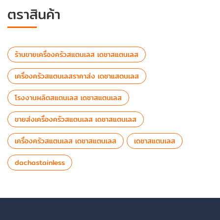
ตราสินค้า
ร้านขายเครื่องครัวสแตนเลส เดชาสแตนเลส
เครื่องครัวสแตนเลสราคาส่ง เดชาแสตนเลส
โรงงานผลิตสแตนเลส เดชาสแตนเลส
ขายส่งเครื่องครัวสแตนเลส เดชาสแตนเลส
เครื่องครัวสแตนเลส เดชาสแตนเลส
เดชาสแตนเลส
dachastainless