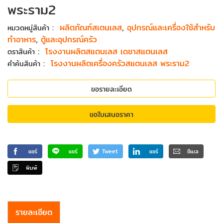
พระราม2
:
ผลิตภัณฑ์สเตนเลส
,
อุปกรณ์และเครื่องใช้สำหรับ
หมวดหมู่สินค้า
ทำอาหาร
,
ตู้และอุปกรณ์ครัว
:
โรงงานผลิตสแตนเลส เดชาสแตนเลส
ตราสินค้า
:
โรงงานผลิตเครื่องครัวสแตนเลส พระราม2
คำค้นสินค้า
ขอรายละเอียด
ขอใบเสนอราคา
แชร์
แชร์
Tweet
แชร์
อีเมล
พิมพ์
รายละเอียด