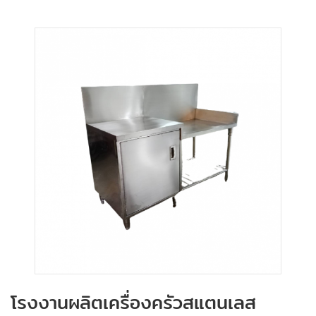
โรงงานผลิตเครื่องครัวสแตนเลส