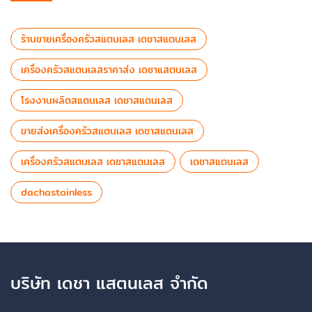
ร้านขายเครื่องครัวสแตนเลส เดชาสแตนเลส
เครื่องครัวสแตนเลสราคาส่ง เดชาแสตนเลส
โรงงานผลิตสแตนเลส เดชาสแตนเลส
ขายส่งเครื่องครัวสแตนเลส เดชาสแตนเลส
เครื่องครัวสแตนเลส เดชาสแตนเลส
เดชาสแตนเลส
dachastainless
บริษัท เดชา แสตนเลส จำกัด