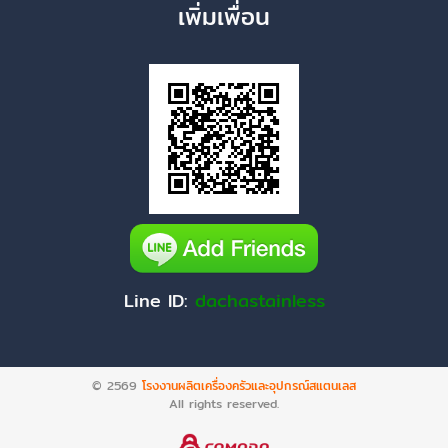
เพิ่มเพื่อน
Line ID:
dachastainless
© 2569
โรงงานผลิตเครื่องครัวและอุปกรณ์สแตนเลส
All rights reserved.