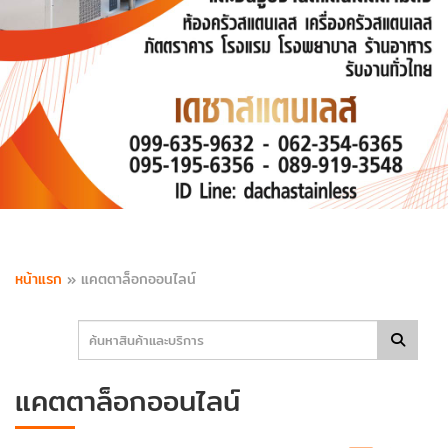
หน้าแรก
»
แคตตาล็อกออนไลน์
แคตตาล็อกออนไลน์