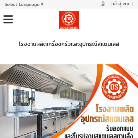
|
เข้าสู่ระบบ
|
Select Language
▼
โรงงานผลิตเครื่องครัวและอุปกรณ์สแตนเลส