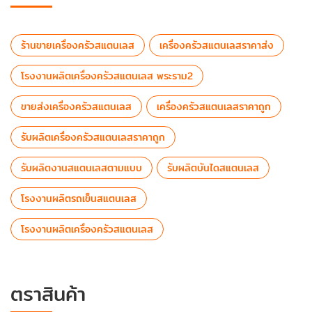
ร้านขายเครื่องครัวสแตนเลส
เครื่องครัวสแตนเลสราคาส่ง
โรงงานผลิตเครื่องครัวสแตนเลส พระราม2
ขายส่งเครื่องครัวสแตนเลส
เครื่องครัวสแตนเลสราคาถูก
รับผลิตเครื่องครัวสแตนเลสราคาถูก
รับผลิตงานสแตนเลสตามแบบ
รับผลิตบันไดสแตนเลส
โรงงานผลิตรถเข็นสแตนเลส
โรงงานผลิตเครื่องครัวสแตนเลส
ตราสินค้า