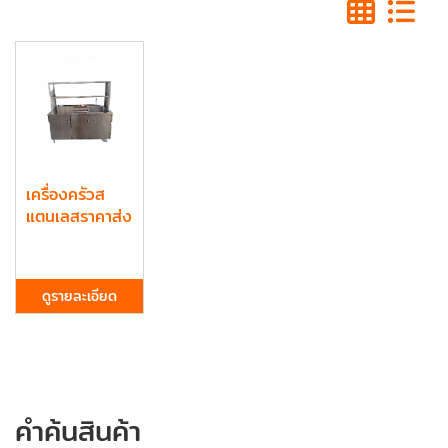
เครื่องครัวส
แตนเลสราคาส่ง
ดูรายละเอียด
คำค้นสินค้า