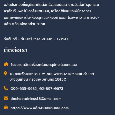
ผลิตประกอบขึ้นรูปและติดตั้งครัวสแตนเลส งานรับสั่งทำอุปกรณ์
ครุภัณฑ์, เฟอร์นิเจอร์สแตนเลส, เครื่องใช้และของใช้ทางการ
แพทย์-ห้องผ่าตัด-ห้องฉุกเฉิน-ห้องทำแผล โรงพยาบาล ขายส่ง-
ปลีก พร้อมจัดส่งทั่วประเทศ
วันจันทร์ - วันเสาร์ เวลา 08.00 - 17.00 น.
ติดต่อเรา
โรงงานผลิตเครื่องครัวและอุปกรณ์สแตนเลส
18 ซอยวัดสะแกงาม 35 ถนนพระราม2 แขวงแสมดำ เขต
บางขุนเทียน กรุงเทพมหานคร 10150
099-635-9632
,
02-897-0673
dachastainless18@gmail.com
https://www.ผลิตงานสแตนเลส.com