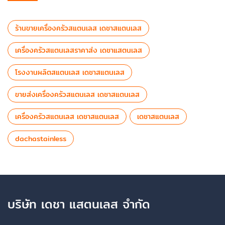
ร้านขายเครื่องครัวสแตนเลส เดชาสแตนเลส
เครื่องครัวสแตนเลสราคาส่ง เดชาแสตนเลส
โรงงานผลิตสแตนเลส เดชาสแตนเลส
ขายส่งเครื่องครัวสแตนเลส เดชาสแตนเลส
เครื่องครัวสแตนเลส เดชาสแตนเลส
เดชาสแตนเลส
dachastainless
บริษัท เดชา แสตนเลส จำกัด