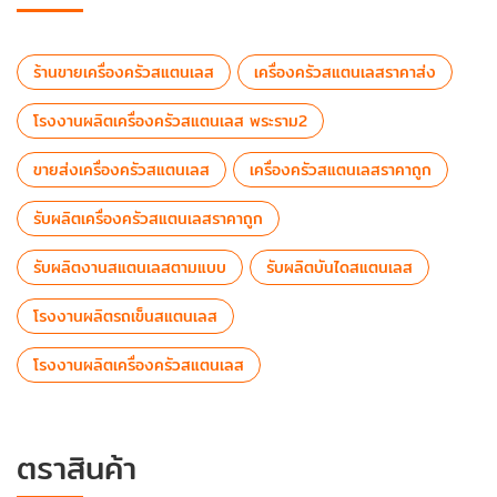
ร้านขายเครื่องครัวสแตนเลส
เครื่องครัวสแตนเลสราคาส่ง
โรงงานผลิตเครื่องครัวสแตนเลส พระราม2
ขายส่งเครื่องครัวสแตนเลส
เครื่องครัวสแตนเลสราคาถูก
รับผลิตเครื่องครัวสแตนเลสราคาถูก
รับผลิตงานสแตนเลสตามแบบ
รับผลิตบันไดสแตนเลส
โรงงานผลิตรถเข็นสแตนเลส
โรงงานผลิตเครื่องครัวสแตนเลส
ตราสินค้า