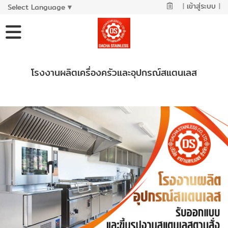
|
เข้าสู่ระบบ
|
Select Language
▼
โรงงานผลิตเครื่องครัวและอุปกรณ์สแตนเลส