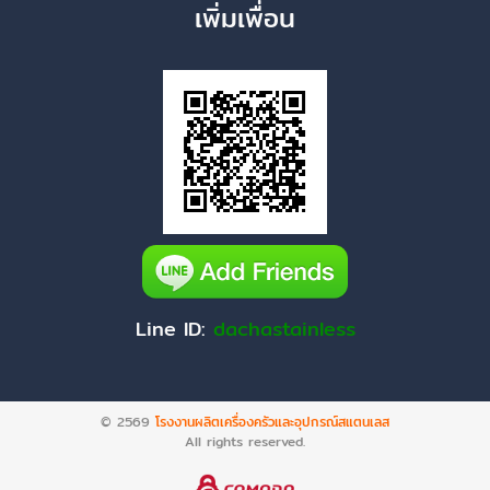
เพิ่มเพื่อน
Line ID:
dachastainless
© 2569
โรงงานผลิตเครื่องครัวและอุปกรณ์สแตนเลส
All rights reserved.